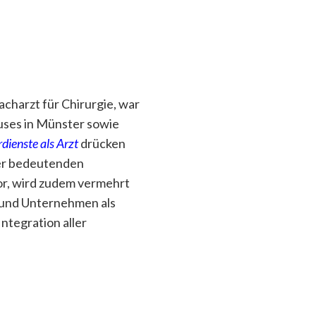
acharzt für Chirurgie, war
uses in Münster sowie
dienste als Arzt
drücken
ner bedeutenden
tor, wird zudem vermehrt
n und Unternehmen als
ntegration aller