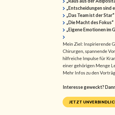
„Raus aus der Adiposit
„Entscheidungen sind 
„Das Team ist der Star“
„Die Macht des Fokus“
„Eigene Emotionen im G
Mein Ziel: Inspirierende 
Chirurgen, spannende Vor
hilfreiche Impulse für Kr
einer gehörigen Menge Le
Mehr Infos zu den Vorträg
Interesse geweckt? Dann 
JETZT UNVERBINDLI