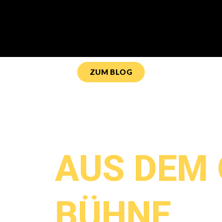
ZUM BLOG
Prof. Dr. Rüdiger Horstmann:
Keynote Spea
AUS DEM 
BÜHNE