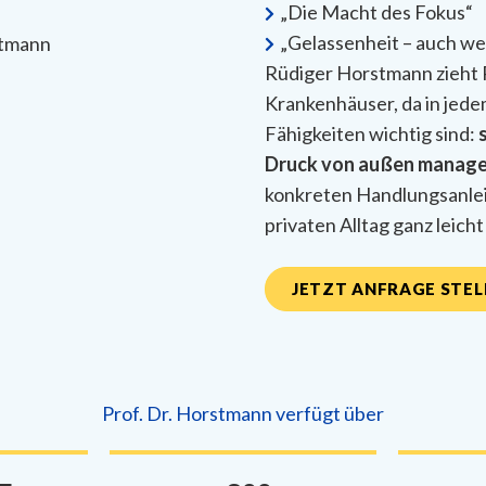
„Die Macht des Fokus“
„Gelassenheit – auch we
Rüdiger Horstmann zieht 
Krankenhäuser, da in jed
Fähigkeiten wichtig sind:
Druck von außen managen
konkreten Handlungsanlei
privaten Alltag ganz leicht
JETZT ANFRAGE STEL
Prof. Dr. Horstmann verfügt über