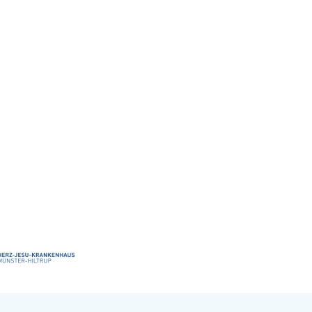
Operateurs – Prof. Dr. Horstmann spricht zu
oder positiven) Veränderung | Die Macht des
am ist der Star