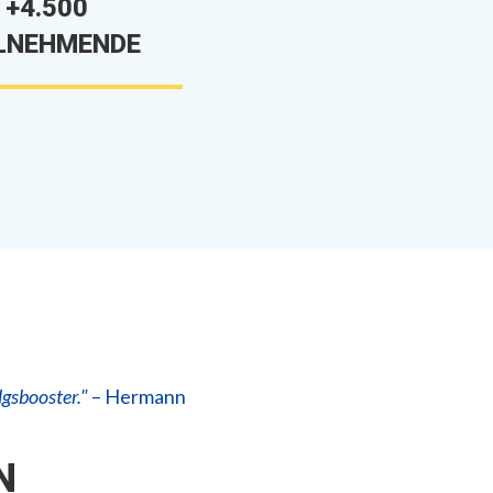
+4.500
LNEHMENDE
lgsbooster."
– Hermann
N